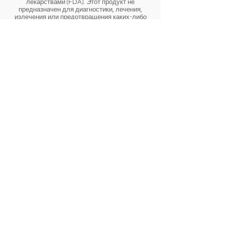
лекарствами (FDA). Этот продукт не
предназначен для диагностики, лечения,
излечения или предотвращения каких-либо
заболеваний.
Продукты
Все
Питание
Личная гигиена и красота
Женское здоровье
Эко-Дом
Компания
Главная
О компании Ipar
Инновации
Наука для здоровья
Инициатива “Надежда для девочек”
Пожертвовать