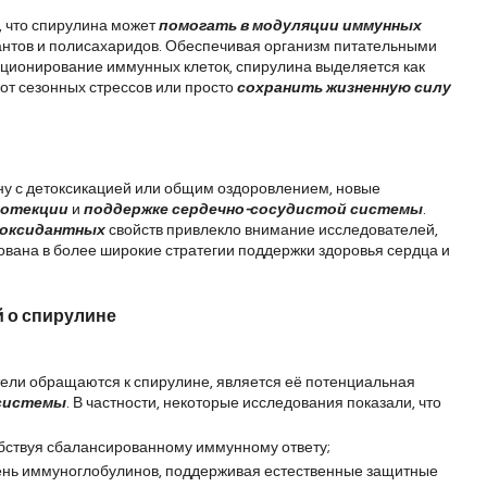
 что спирулина может 
помогать в модуляции иммунных 
антов и полисахаридов. Обеспечивая организм питательными 
ионирование иммунных клеток, спирулина выделяется как 
 от сезонных стрессов или просто 
сохранить жизненную силу 
у с детоксикацией или общим оздоровлением, новые 
отекции 
и 
поддержке сердечно-сосудистой системы
. 
оксидантных
 свойств привлекло внимание исследователей, 
ована в более широкие стратегии поддержки здоровья сердца и 
й о спирулине
тели обращаются к спирулине, является её потенциальная 
 системы
. В частности, некоторые исследования показали, что 
обствуя сбалансированному иммунному ответу;
ень иммуноглобулинов, поддерживая естественные защитные 