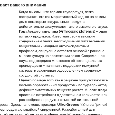
ивает вашего внимания
Когда вы слышите термин «суперфуд», легко 
воспринять его как маркетинговый ход, но на самом 
деле некоторые натуральные продукты 
действительно заслуживают такого высокого статуса. 
Гавайская спирулина (Arthrospira platensis)
 – один 
из таких продуктов. Известная своим высоким 
содержанием белка, необходимыми питательными 
веществами и мощным антиоксидантным 
профилем, спирулина остаётся основой в рационе 
многих культур на протяжении веков. Современная 
наука подтвердила множество её потенциальных 
преимуществ – начиная с поддержки иммунной 
системы и заканчивая оздоровлением сердечно-
сосудистой системы.
Однако по мере того, как в рационе присутствуют всё 
больше обработанных продуктов и полуфабрикатов, 
дефицит питательных веществ растёт. Многие люди 
просто не потребляют в достаточном количестве или 
разнообразии продукты с высокой питательной 
овья. Здесь на помощь приходит 
Ultra Greens
 («Ультра Гринс») 
рпродукта с гавайской спирулиной. Разработанный для 
о здоровья и здоровья сердечно-сосудистой системы
, 