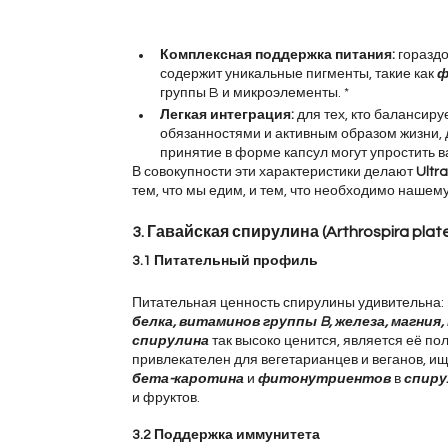
Комплексная поддержка питания: 
гораздо
содержит уникальные пигменты, такие как 
ф
группы B и микроэлементы. *
Легкая интеграция:
 для тех, кто баланси
обязанностями и активным образом жизни, 
принятие в форме капсул могут упростить 
В совокупности эти характеристики делают 
Ultr
тем, что мы едим, и тем, что необходимо нашему
3. Гавайская спирулина (Arthrospira plat
3.1 Питательный профиль
Питательная ценность спирулины удивительна: 
белка, витаминов группы B, железа, магния
спирулина
так высоко ценится, является её по
привлекателен для вегетарианцев и веганов, ищ
бета-каротина 
и 
фитонутриентов 
в 
спиру
и фруктов.
3.2 Поддержка иммунитета