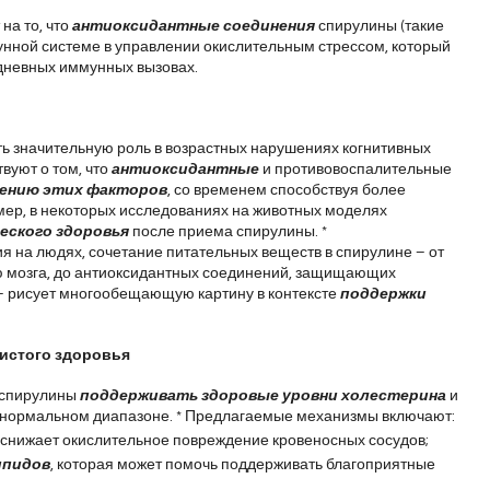
а то, что 
антиоксидантные соединения
 спирулины (такие 
нной системе в управлении окислительным стрессом, который 
дневных иммунных вызовах.
ть значительную роль в возрастных нарушениях когнитивных 
уют о том, что 
антиоксидантные
и противовоспалительные 
ению этих факторов
, со временем способствуя более 
р, в некоторых исследованиях на животных моделях 
еского здоровья
 после приема спирулины. *
на людях, сочетание питательных веществ в спирулине – от 
 мозга, до антиоксидантных соединений, защищающих 
– рисует многообещающую картину в контексте 
поддержки 
истого здоровья
 спирулины 
поддерживать здоровые уровни холестерина
 и 
в нормальном диапазоне. * Предлагаемые механизмы включают:
я снижает окислительное повреждение кровеносных сосудов;
ипидов
, которая может помочь поддерживать благоприятные 