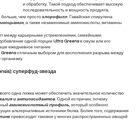
и обработку. Такой подход обеспечивает высокую 
последовательность и мощность продукта;
 больше, чем просто 
хлорофилл
. Гавайская спирулина 
икоцианин
, а также незаменимые аминокислоты, витамины 
рует между карьерными устремлениями, семейными 
добавление одной порции 
Ultra Greens
 в смузи или его 
ваше ежедневное питание.
a Greens
 отличным выбором для восполнения разрыва между 
 организму.
ensis): суперфуд-звезда
всего одна ложка может обеспечить значительное количество 
, калия и антиоксидантов
. Одной из причин, почему 
лный 
аминокислотный профиль
, который особенно 
ущих альтернативные источники белка. Более того, содержание 
лине
 превосходит таковое у многих распространенных овощей 