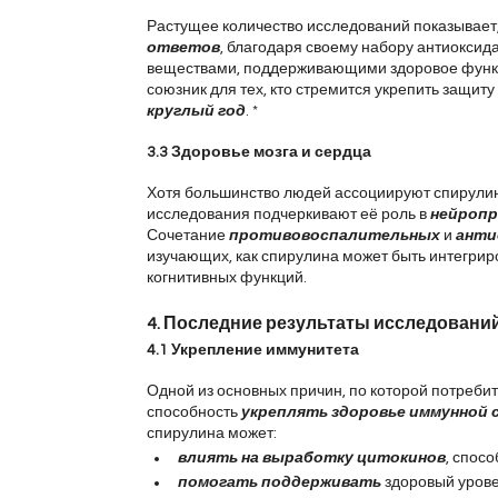
Растущее количество исследований показывает,
ответов
, благодаря своему набору антиоксид
веществами, поддерживающими здоровое функц
союзник для тех, кто стремится укрепить защиту
круглый год
. *
3.3 Здоровье мозга и сердца
Хотя большинство людей ассоциируют спирулин
исследования подчеркивают её роль в 
нейропр
Сочетание 
противовоспалительных
 и 
анти
изучающих, как спирулина может быть интегрир
когнитивных функций.
4. Последние результаты исследовани
4.1 Укрепление иммунитета
Одной из основных причин, по которой потреби
способность 
укреплять здоровье иммунной
спирулина может:
влиять на выработку цитокинов
, спос
помогать поддерживать
 здоровый уров