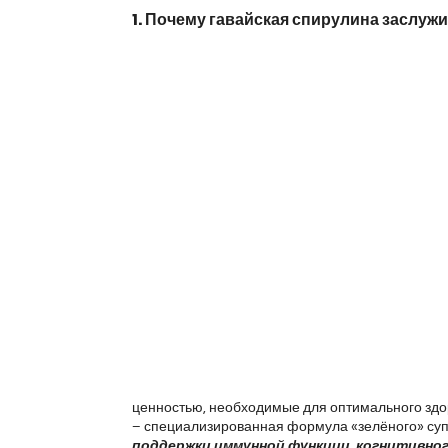
1. Почему гавайская спирулина заслуж
ценностью, необходимые для оптимального здор
– специализированная формула «зелёного» супе
поддержки иммунной функции, когнитивног