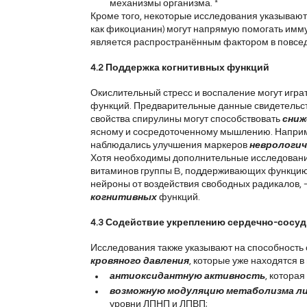
механизмы организма. *
Кроме того, некоторые исследования указывают н
как фикоцианин) могут напрямую помогать имму
является распространённым фактором в повсе
4.2 Поддержка когнитивных функций
Окислительный стресс и воспаление могут игра
функций. Предварительные данные свидетельств
свойства спирулины могут способствовать 
сниж
ясному и сосредоточенному мышлению. Наприме
наблюдались улучшения маркеров 
неврологич
Хотя необходимы дополнительные исследования 
витаминов группы B, поддерживающих функцию
нейроны от воздействия свободных радикалов, 
когнитивных
функций.
4.3 Содействие укреплению сердечно-сосуд
Исследования также указывают на способность
кровяного давления
, которые уже находятся 
антиоксидантную активность
, котора
возможную модуляцию метаболизма л
уровни ЛПНП и ЛПВП;