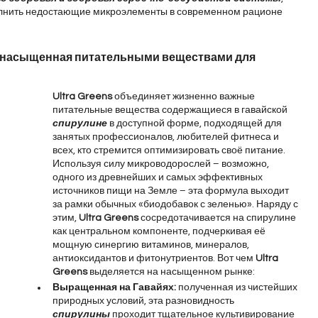
олнить недостающие микроэлементы в современном рационе 
ла, насыщенная питательными веществами для 
Ultra Greens
 объединяет жизненно важные 
питательные вещества содержащиеся в гавайской 
спирулине
 в доступной форме, подходящей для 
занятых профессионалов, любителей фитнеса и 
всех, кто стремится оптимизировать своё питание. 
Используя силу микроводорослей – возможно, 
одного из древнейших и самых эффективных 
источников пищи на Земле – эта формула выходит 
за рамки обычных «биодобавок с зеленью». Наряду с 
этим, 
Ultra Greens
 сосредотачивается на спирулине 
как центральном компоненте, подчеркивая её 
мощную синергию витаминов, минералов, 
антиоксидантов и фитонутриентов. Вот чем 
Ultra 
Greens
 выделяется на насыщенном рынке:
Выращенная на Гавайях:
 полученная из чистейших 
природных условий, эта разновидность 
спирулины
 проходит тщательное культивирование 